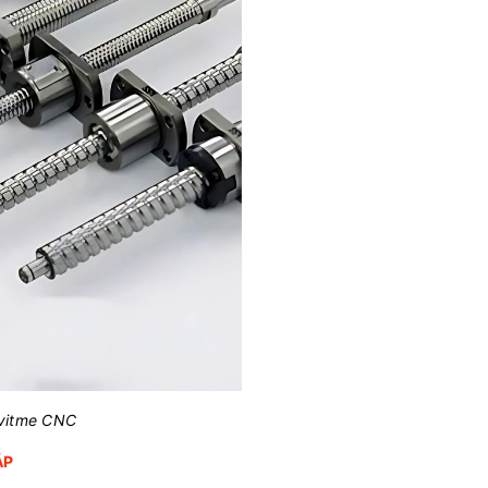
 vitme CNC
ẮP