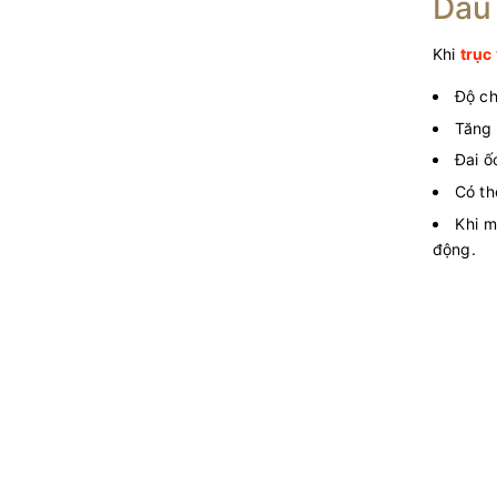
Dấu 
Khi
trục 
Độ ch
Tăng 
Đai ố
Có th
Khi m
động.