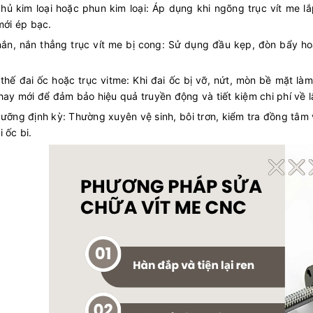
hủ kim loại hoặc phun kim loại: Áp dụng khi ngõng trục vít me l
 mới ép bạc.
ắn, nắn thẳng trục vít me bị cong: Sử dụng đầu kẹp, đòn bẩy ho
.
thế đai ốc hoặc trục vitme: Khi đai ốc bị vỡ, nứt, mòn bề mặt làm
thay mới để đảm bảo hiệu quả truyền động và tiết kiệm chi phí về l
ưỡng định kỳ: Thường xuyên vệ sinh, bôi trơn, kiểm tra đồng tâm 
 ốc bi.