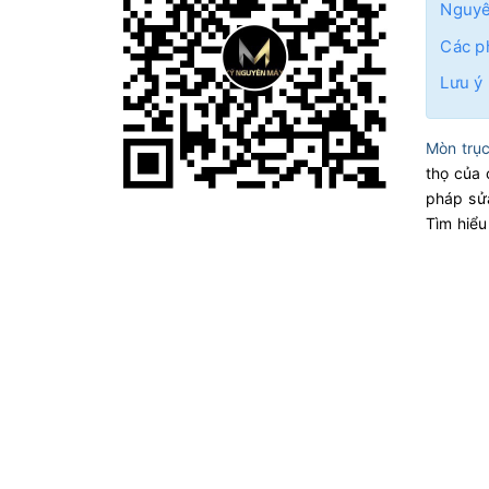
Nguyê
Các p
Lưu ý
Mòn trục
thọ của 
pháp sửa
Tìm hiểu