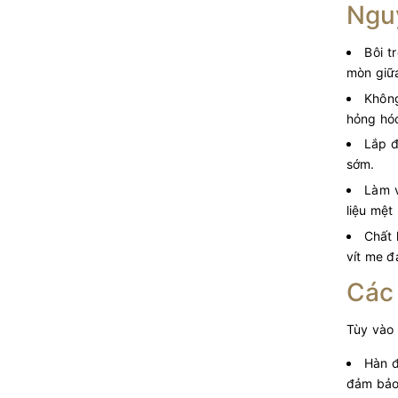
Nguy
Bôi t
mòn giữa
Không
hỏng hó
Lắp đ
sớm.
Làm v
liệu mệt
Chất 
vít me đa
Các
Tùy vào 
Hàn đ
đảm bảo