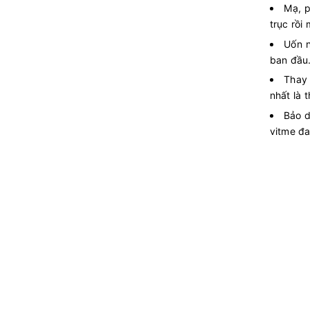
Mạ, p
trục rồi
Uốn n
ban đầu
Thay 
nhất là 
Bảo d
vitme đai