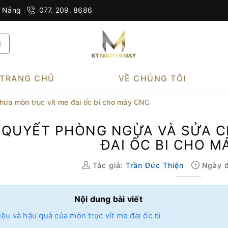
à Nẵng
077. 209. 8686
TRANG CHỦ
VỀ CHÚNG TÔI
hữa mòn trục vít me đai ốc bi cho máy CNC
Í QUYẾT PHÒNG NGỪA VÀ SỬA C
ĐAI ỐC BI CHO M
Tác giả:
Trần Đức Thiện
Ngày đ
Nội dung bài viết
ệu và hậu quả của mòn trục vít me đai ốc bi