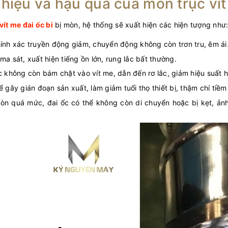
hiệu và hậu quả của mòn trục vít
vít me đai ốc bi
bị mòn, hệ thống sẽ xuất hiện các hiện tượng như
ính xác truyền động giảm, chuyển động không còn trơn tru, êm ái
ma sát, xuất hiện tiếng ồn lớn, rung lắc bất thường.
c không còn bám chặt vào vít me, dẫn đến rơ lắc, giảm hiệu suất 
ể gây gián đoạn sản xuất, làm giảm tuổi thọ thiết bị, thậm chí ti
òn quá mức, đai ốc có thể không còn di chuyển hoặc bị kẹt, ản