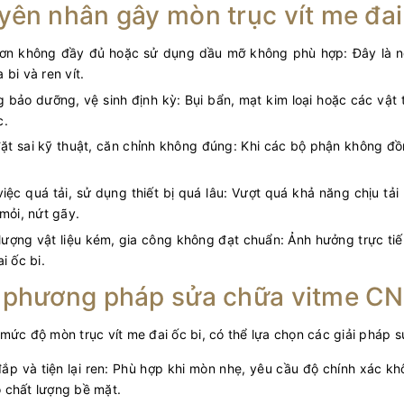
ên nhân gây mòn trục vít me đai
rơn không đầy đủ hoặc sử dụng dầu mỡ không phù hợp: Đây là n
 bi và ren vít.
 bảo dưỡng, vệ sinh định kỳ: Bụi bẩn, mạt kim loại hoặc các vật
c.
ặt sai kỹ thuật, căn chỉnh không đúng: Khi các bộ phận không đ
iệc quá tải, sử dụng thiết bị quá lâu: Vượt quá khả năng chịu tải 
 mỏi, nứt gãy.
lượng vật liệu kém, gia công không đạt chuẩn: Ảnh hưởng trực ti
i ốc bi.
 phương pháp sửa chữa vitme C
mức độ mòn trục vít me đai ốc bi, có thể lựa chọn các giải pháp
ắp và tiện lại ren: Phù hợp khi mòn nhẹ, yêu cầu độ chính xác khôn
 chất lượng bề mặt.