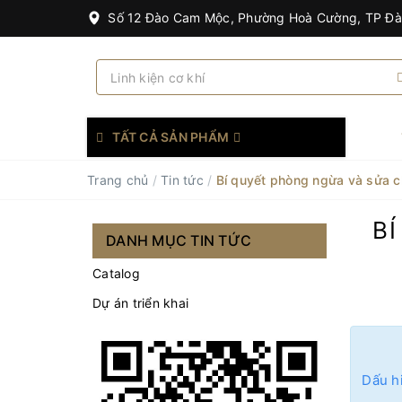
Số 12 Đào Cam Mộc, Phường Hoà Cường, TP Đ
TẤT CẢ SẢN PHẨM
Trang chủ
/
Tin tức
/
Bí quyết phòng ngừa và sửa c
B
DANH MỤC TIN TỨC
Catalog
Dự án triển khai
Dấu hi