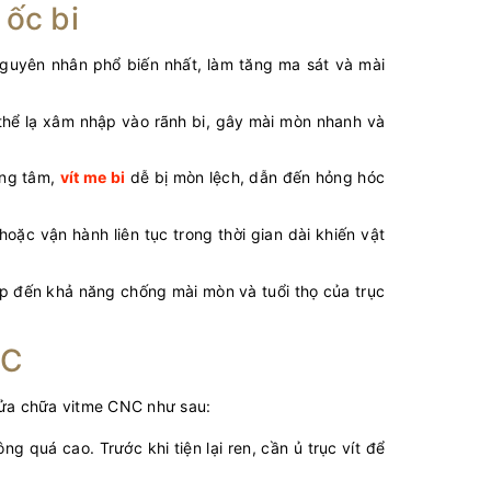
 ốc bi
guyên nhân phổ biến nhất, làm tăng ma sát và mài
 thể lạ xâm nhập vào rãnh bi, gây mài mòn nhanh và
ồng tâm,
vít me b
i
dễ bị mòn lệch, dẫn đến hỏng hóc
hoặc vận hành liên tục trong thời gian dài khiến vật
ếp đến khả năng chống mài mòn và tuổi thọ của trục
NC
 sửa chữa vitme CNC như sau:
g quá cao. Trước khi tiện lại ren, cần ủ trục vít để