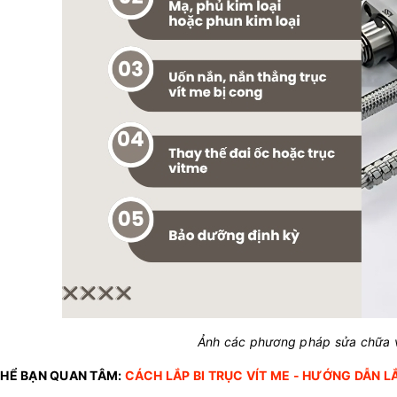
Ảnh các phương pháp sửa chữa
THỂ BẠN QUAN TÂM:
CÁCH LẮP BI TRỤC VÍT ME
- HƯỚNG DẪN L