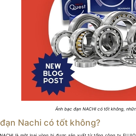
Ảnh bạc đạn NACHI có tốt không, nhữn
đạn Nachi có tốt không?
NACHI là một loại vòng bi được sản xuất từ tổng công ty FUJIO 