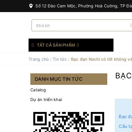
Số 12 Đào Cam Mộc, Phường Hoà Cường, TP Đ
TẤT CẢ SẢN PHẨM
Trang chủ
/
Tin tức
/
Bạc đạn Nachi có tốt không và
BẠC
DANH MỤC TIN TỨC
Catalog
Dự án triển khai
Bạc đ
Cấu tạ