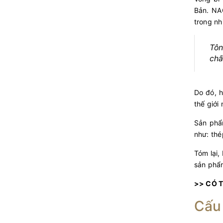
Bản. NA
trong nh
Tôn
chấ
Do đó, h
thế giới
Sản phẩ
như: thé
Tóm lại,
sản phẩm
>> CÓ 
Cấu 